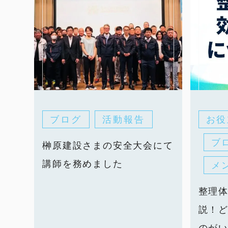
ブログ
活動報告
お役
ブ
榊原建設さまの安全大会にて
講師を務めました
メ
整理
説！
のが