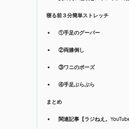
寝る前３分簡単ストレッチ
①手足のグーパー
②両膝倒し
③ワニのポーズ
④手足ぶらぶら
まとめ
関連記事【ラジねえ。YouTub