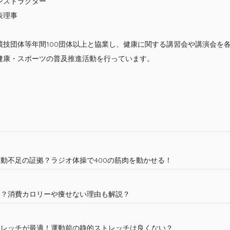
ンストラクター
表理事
競技団体等年間100団体以上と協業し、健康に関する講習会や講演会を
健康・スポーツの普及推進活動を行っています。
動不足の証拠？ラジオ体操で400の筋肉を動かせる！
い？消費カロリーや痩せない理由も解説？
トレッチが最適！運動前の静的ストレッチは良くない？