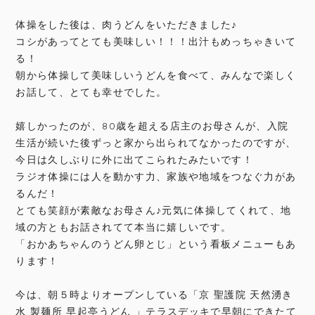
体操をした後は、肉うどんをいただきました♪
コシがあってとても美味しい！！！出汁もめっちゃきいて
る！
朝から体操して美味しいうどんを食べて、みんなで楽しく
お話して、とても幸せでした。
嬉しかったのが、80歳を超える店主のお母さんが、入院
生活が続いた後ずっと家から出られてなかったのですが、
今日は久しぶりに外に出てこられたみたいです！
ラジオ体操には人を動かす力、家族や地域をつなぐ力があ
るんだ！
とても笑顔が素敵なお母さん♪元気に体操してくれて、地
域の方ともお話されてて本当に嬉しいです。
「おかあちゃんのうどん卵とじ」という看板メニューもあ
ります！
今は、朝５時よりオープンしている「京 聖護院 天然湧き
水 製麺所 早起亭うどん 」テラスデッキで早朝にできたて