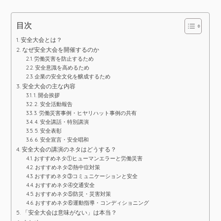
目次
安全大会とは？
なぜ安全大会を開催するのか
労働災害を防止するため
安全意識を高めるため
企業の安全文化を醸成するため
安全大会の主な内容
1. 開会挨拶
2. 安全活動報告
3. 労働災害事例・ヒヤリハット事例の共有
4. 安全講話・特別講演
5. 安全表彰
6. 安全宣言・安全唱和
安全大会の講演のネタはどうする？
おすすめネタ①ヒューマンエラーと労働災害
おすすめネタ②熱中症対策
おすすめネタ③コミュニケーションと安全
おすすめネタ④交通安全
おすすめネタ⑤防災・災害対策
おすすめネタ⑥運動指導・コンディショニング
「安全大会は意味がない」は本当？