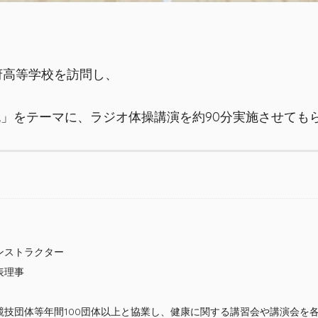
府高等学校を訪問し、
流」をテーマに、ラジオ体操講演を約90分実施させても
ンストラクター
表理事
競技団体等年間100団体以上と協業し、健康に関する講習会や講演会を