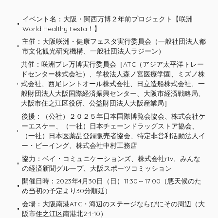
イベント名：大阪・関西万博２年前プロジェクト【咲洲
World Healthy Festa！】
主催：大阪咲洲・健康フェスタ実行委員会（一般社団法人都
市文化観光研究機構、一般社団法人ラジーン）
共催：咲洲プレ万博実行委員会［ATC（アジア太平洋トレー
ドセンター株式会社）、学校法人森ノ宮医療学園、ミズノ株
式会社、西尾レントオール株式会社、日立造船株式会社、一
般財団法人大阪国際経済振興センター、大阪市経済戦略局、
大阪市住之江区役所、公益財団法人大阪産業局］
後援：（公社）２０２５年日本国際博覧会協会、株式会社ケ
ーエスケー、（一社）日本チェーンドラッグストア協会、
（一社）日本医薬品登録販売者協会、特定非営利活動法人イ
ー・ビーイング、株式会社中村工務店
協力：ベイ・コミュニケーションズ、株式会社rtv、みんな
の経済新聞グループ、大阪スポーツコミッション
開催日時：2023年4月30日（日）11:30～17:00（悪天候のた
め当初の予定より30分順延）
会場：大阪南港ATC・海辺のステージならびにその周辺（大
阪市住之江区南港北2-1-10）