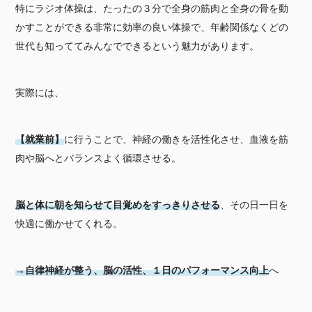
特にラジオ体操は、たったの３分で全身の筋肉と全身の骨を動
かすことができる非常に効率の良い体操で、年齢関係なくどの
世代も知っててみんなでできるという魅力があります。
実際には、
【就業前】
に行うことで、神経の働きを活性化させ、血液を筋
肉や脳へとバランスよく循環させる。
脳と体に朝を知らせ
て
目覚めをすっきりさせ
る
、その日一日を
快適に働かせてくれる。
→
自律神経が整う
、脳の活性、
１日のパフォーマンス向上
へ