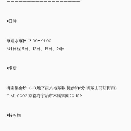
ーーーーーーーーーーーーーーーーーー
◾️日時
毎週水曜日 13:00〜14:00
6月日程 5日、12日、19日、26日
◾️場所
御園集会所（JR,地下鉄六地蔵駅 徒歩約6分 御蔵山商店街内）
〒611-0002 京都府宇治市木幡御園20-109
◾️持ち物