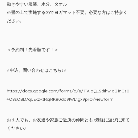
動きやすい服装、水分、タオル
※畳の上で実施するのでヨガマット不要。必要な方はご持参く
ださい。
＜予約制！先着順です！＞
⭐️申込、問い合わせはこちら↓⭐️
https://docs.google.com/forms/d/e/1FAIpQLSdIhwjdB1nGs0j
4Q8sQBD7qUEkzRtRcjRK80da9IWLtgx9prQ/viewform
お１人でも、お友達や家族ご近所の仲間とも♪気軽に遊びに来て
ください♪